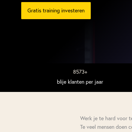
Gratis training investeren
8573
+
blije klanten per jaar
Werk je te hard voor t
Te veel mensen doen co