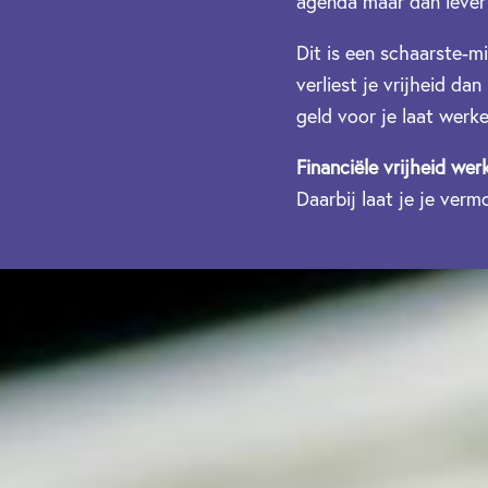
agenda maar dan lever j
Dit is een schaarste-mi
verliest je vrijheid da
geld voor je laat werk
Financiële vrijheid wer
Daarbij laat je je ver