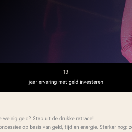
13
jaar ervaring met geld investeren
e weinig geld? Stap uit de drukke ratrace!
ncessies op basis van geld, tijd en energie. Sterker nog: z