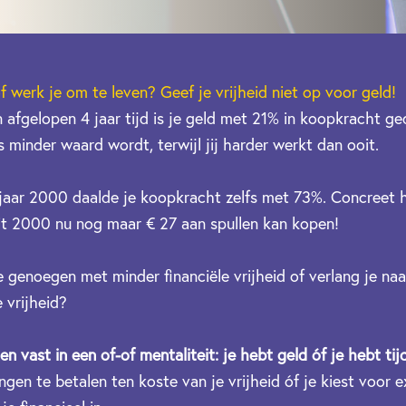
f werk je om te leven? Geef je vrijheid niet op voor geld!
 in afgelopen 4 jaar tijd is je geld met 21% in koopkracht g
 minder waard wordt, terwijl jij harder werkt dan ooit.
 jaar 2000 daalde je koopkracht zelfs met 73%. Concreet h
it 2000 nu nog maar € 27 aan spullen kan kopen!
e genoegen met minder financiële vrijheid of verlang je naa
e vrijheid?
 vast in een of-of mentaliteit: je hebt geld óf je hebt tijd
en te betalen ten koste van je vrijheid óf je kiest voor ext