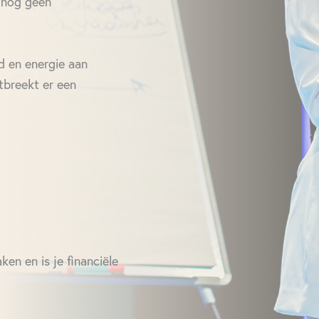
 nog geen
jd en energie aan
tbreekt er een
en en is je financiële