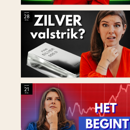
januari
28
2026
januari
21
2026