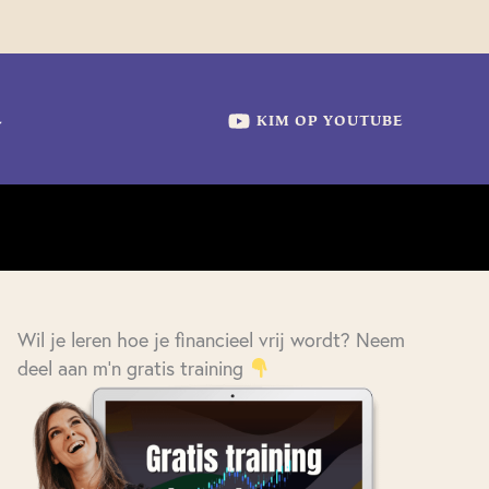
KIM OP YOUTUBE
Wil je leren hoe je financieel vrij wordt? Neem
deel aan m'n gratis training