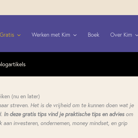
Gratis
Werken met Kim
Boek
Over Kim
blogartikels
iken (nu en later)
aar streven. Het is de vrijheid om te kunnen doen wat je
.
In deze gratis tips vind je praktische tips en advies
om
enk aan investeren, ondernemen, money mindset, en grip