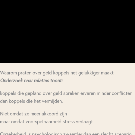
Waarom praten over geld koppels net gelukkiger maakt
Onderzoek naar relaties toont:
koppels die gepland over geld spreken ervaren minder conflicten
dan koppels die het vermijden.
Niet omdat ze meer akkoord zijn
maar omdat voorspelbaarheid stress verlaagt
Onzekerheid is psychologisch zwaarder dan een slecht scenario.