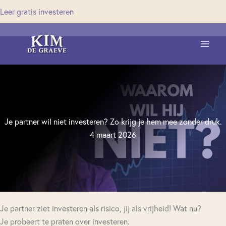
Ga
Leer gratis investeren
naar
de
inhoud
Je partner wil niet investeren? Zo krijg je hem mee zonder druk.
4 maart 2026
Je partner ziet investeren als risico, jij als vrijheid! Wat nu?
Je probeert te praten over investeren.