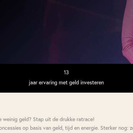
13
jaar ervaring met geld investeren
e weinig geld? Stap uit de drukke ratrace!
ncessies op basis van geld, tijd en energie. Sterker nog: z