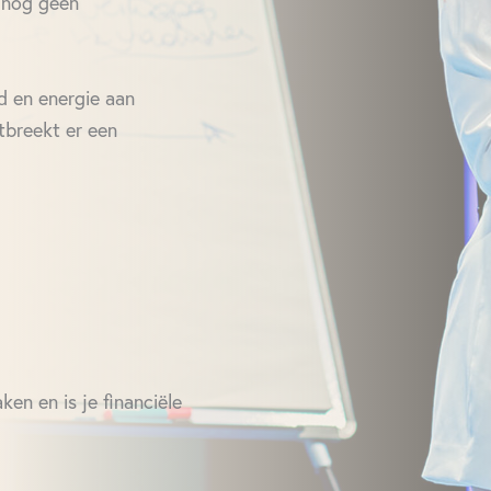
 nog geen
jd en energie aan
tbreekt er een
en en is je financiële