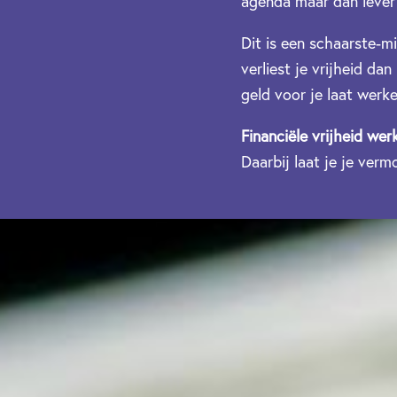
agenda maar dan lever j
Dit is een schaarste-mi
verliest je vrijheid da
geld voor je laat werk
Financiële vrijheid wer
Daarbij laat je je ver