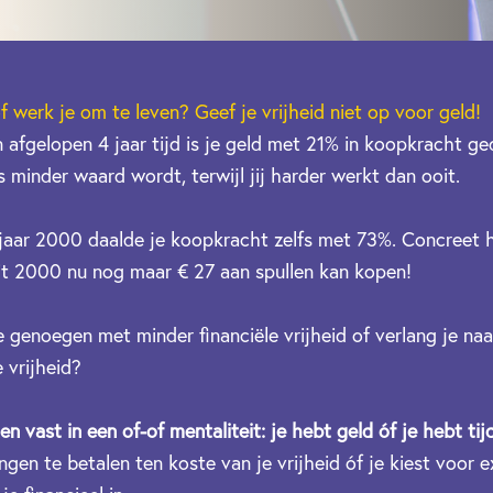
f werk je om te leven? Geef je vrijheid niet op voor geld!
 in afgelopen 4 jaar tijd is je geld met 21% in koopkracht g
 minder waard wordt, terwijl jij harder werkt dan ooit.
 jaar 2000 daalde je koopkracht zelfs met 73%. Concreet h
it 2000 nu nog maar € 27 aan spullen kan kopen!
e genoegen met minder financiële vrijheid of verlang je naa
e vrijheid?
 vast in een of-of mentaliteit: je hebt geld óf je hebt tijd
en te betalen ten koste van je vrijheid óf je kiest voor ext