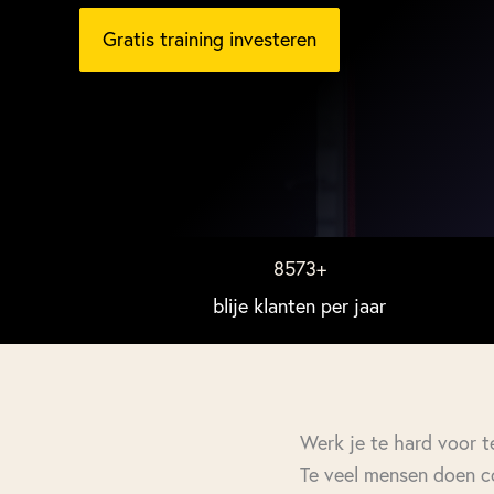
Gratis training investeren
8573
+
blije klanten per jaar
Werk je te hard voor t
Te veel mensen doen co