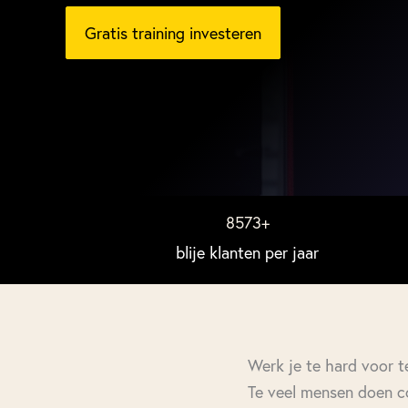
Gratis training investeren
8573
+
blije klanten per jaar
Werk je te hard voor t
Te veel mensen doen co