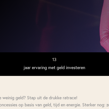
13
jaar ervaring met geld investeren
e weinig geld? Stap uit de drukke ratrace!
ncessies op basis van geld, tijd en energie. Sterker nog: z