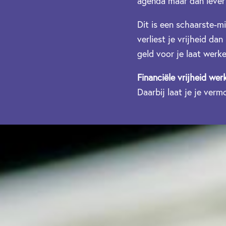
agenda maar dan lever j
Dit is een schaarste-mi
verliest je vrijheid da
geld voor je laat werk
Financiële vrijheid wer
Daarbij laat je je ver