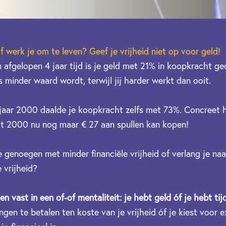
f werk je om te leven? Geef je vrijheid niet op voor geld!
 in afgelopen 4 jaar tijd is je geld met 21% in koopkracht g
 minder waard wordt, terwijl jij harder werkt dan ooit.
 jaar 2000 daalde je koopkracht zelfs met 73%. Concreet h
it 2000 nu nog maar € 27 aan spullen kan kopen!
e genoegen met minder financiële vrijheid of verlang je naa
e vrijheid?
 vast in een of-of mentaliteit: je hebt geld óf je hebt tijd
en te betalen ten koste van je vrijheid óf je kiest voor ext