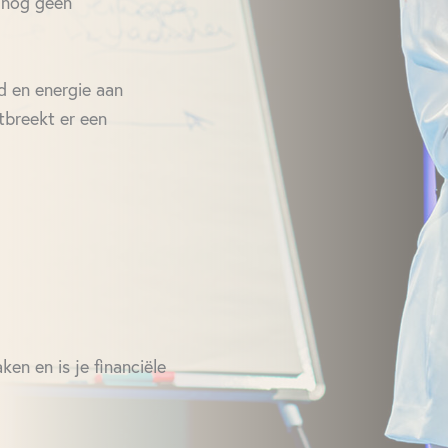
 nog geen
jd en energie aan
tbreekt er een
en en is je financiële